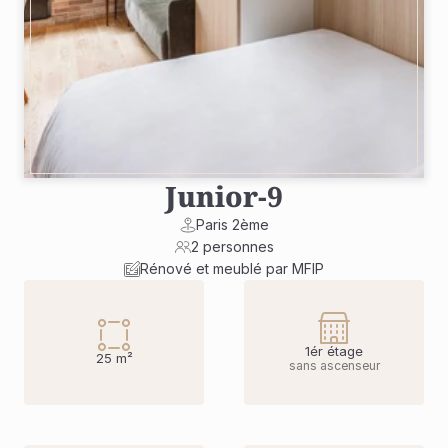
Junior
-
9
Paris 2ème
2 personnes
Rénové et meublé par MFIP
1ér étage
25 m²
sans ascenseur