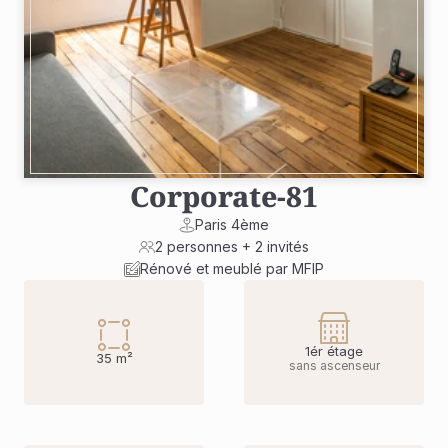
Corporate
-
81
Paris 4ème
2 personnes + 2 invités
Rénové et meublé par MFIP
1ér étage
35 m²
sans ascenseur