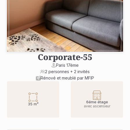
Corporate
-
55
Paris 17ème
2 personnes + 2 invités
Rénové et meublé par MFIP
6éme étage
35 m²
avec ascenseur