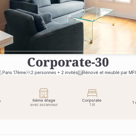
Corporate
-
30
Paris 17ème
2 personnes + 2 invités
Rénové et meublé par MF
6éme étage
Corporate 
²
1
avec ascenseur
1 lit