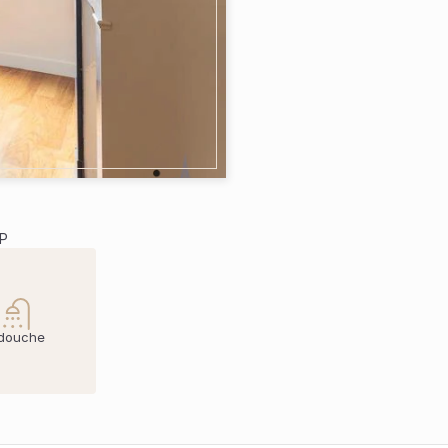
IP
 douche