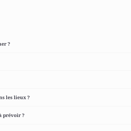
ner ? 
 
s les lieux ? 
 prévoir ? 