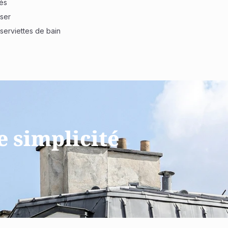
és
sser
 serviettes de bain
e simplicité