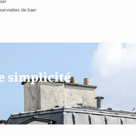
sser
 serviettes de bain
e simplicité