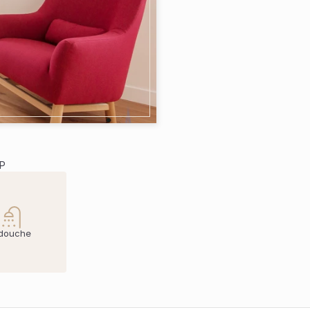
IP
 douche