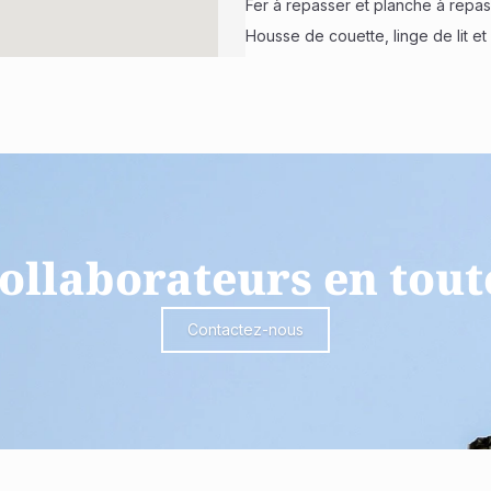
Fer à repasser et planche à repa
Housse de couette, linge de lit et
ollaborateurs en tout
Contactez-nous