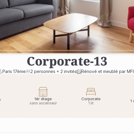
Corporate
-
13
Paris 17ème
2 personnes + 2 invités
Rénové et meublé par MF
1ér étage
Corporate
²
1
sans ascenseur
1 lit