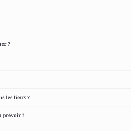
ner ? 
 
s les lieux ? 
 prévoir ? 