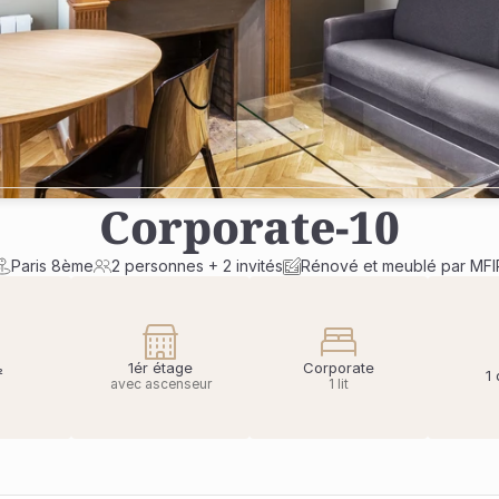
Corporate
-
10
Paris 8ème
2 personnes + 2 invités
Rénové et meublé par MFI
1ér étage
Corporate
²
1
avec ascenseur
1 lit