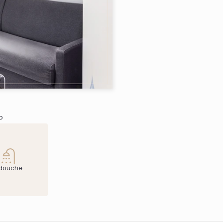
P
 douche