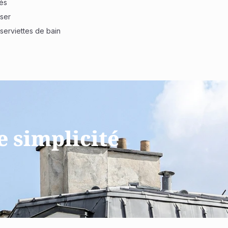
és
sser
 serviettes de bain
e simplicité